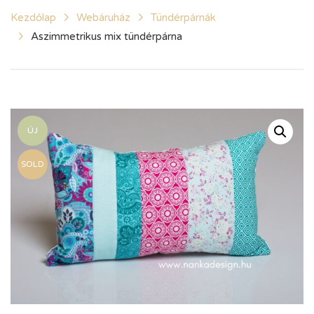
Kezdőlap
Webáruház
Tündérpárnák
Aszimmetrikus mix tündérpárna
ÚJ
SOLD