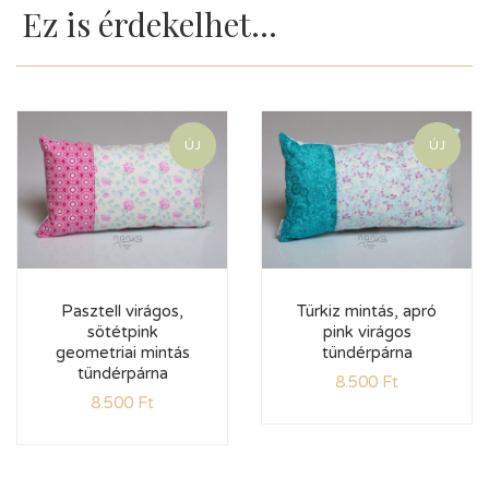
Ez is érdekelhet...
ÚJ
ÚJ
Pasztell virágos,
Türkiz mintás, apró
sötétpink
pink virágos
geometriai mintás
tündérpárna
tündérpárna
8.500
Ft
8.500
Ft