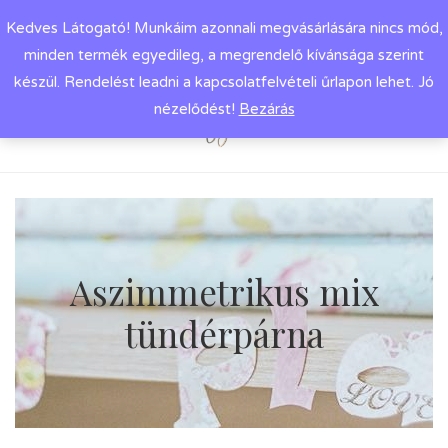
Kedves Látogató! Munkáim azonnali megvásárlására nincs mód,
minden termék egyedileg, a megrendelő kívánsága szerint
készül. Rendelést leadni a kapcsolatfelvételi űrlapon lehet. Jó
nézelődést!
Bezárás
Aszimmetrikus mix
tündérpárna