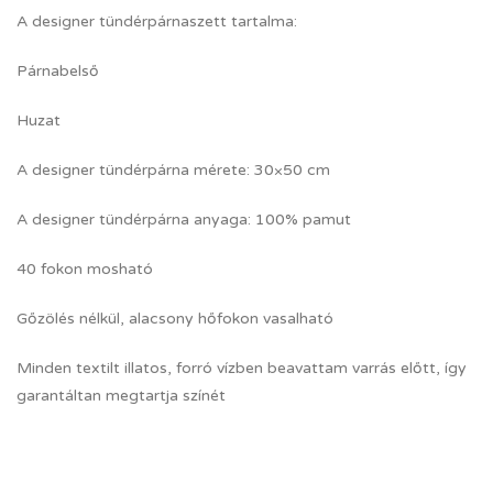
A designer tündérpárnaszett tartalma:
Párnabelső
Huzat
A designer tündérpárna mérete: 30×50 cm
A designer tündérpárna anyaga: 100% pamut
40 fokon mosható
Gőzölés nélkül, alacsony hőfokon vasalható
Minden textilt illatos, forró vízben beavattam varrás előtt, így
garantáltan megtartja színét