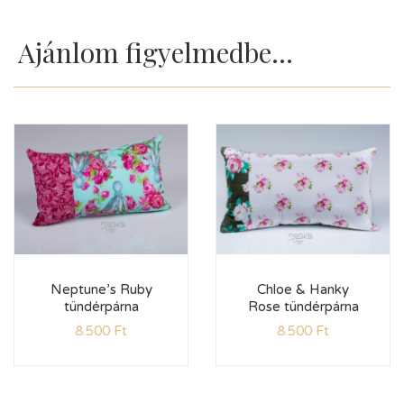
Ajánlom figyelmedbe...
Neptune’s Ruby
Chloe & Hanky
tündérpárna
Rose tündérpárna
8.500
Ft
8.500
Ft