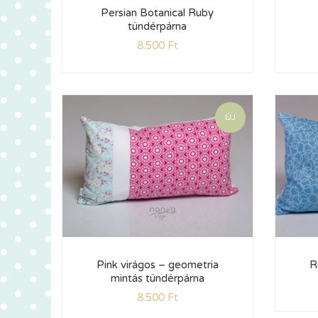
Persian Botanical Ruby
tündérpárna
8.500
Ft
ÚJ
Pink virágos – geometria
R
mintás tündérpárna
8.500
Ft