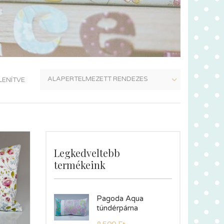
LENÍTVE
Legkedveltebb
termékeink
Pagoda Aqua
tündérpárna