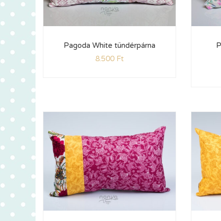
Pagoda White tündérpárna
P
8.500
Ft