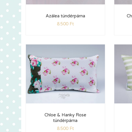
Azálea tündérpárna
Ch
8.500
Ft
Chloe & Hanky Rose
tündérpárna
8.500
Ft