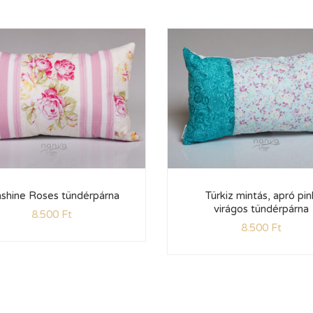
shine Roses tündérpárna
Türkiz mintás, apró pin
virágos tündérpárna
8.500
Ft
8.500
Ft