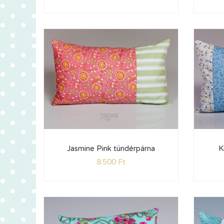
Jasmine Pink tündérpárna
K
8.500
Ft