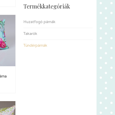
Termékkategóriák
Huzatfogó párnák
Takarók
Tündérpárnák
árna