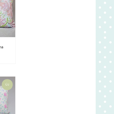
na
ÚJ