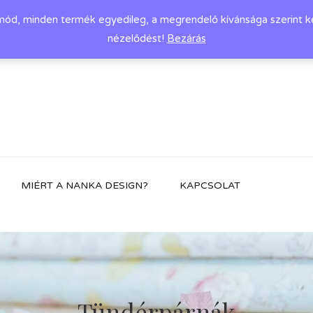
d, minden termék egyedileg, a megrendelő kívánsága szerint készü
nézelődést!
Bezárás
MIÉRT A NANKA DESIGN?
KAPCSOLAT
Tündérpárnák