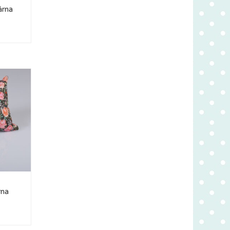
árna
rna