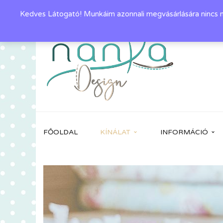
Kedves Látogató! Munkáim azonnali megvásárlására nincs mó
FŐOLDAL
KÍNÁLAT
INFORMÁCIÓ