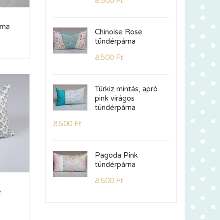
8.500
Ft
rna
Chinoise Rose
tündérpárna
8.500
Ft
Türkiz mintás, apró
pink virágos
tündérpárna
8.500
Ft
Pagoda Pink
tündérpárna
8.500
Ft
e