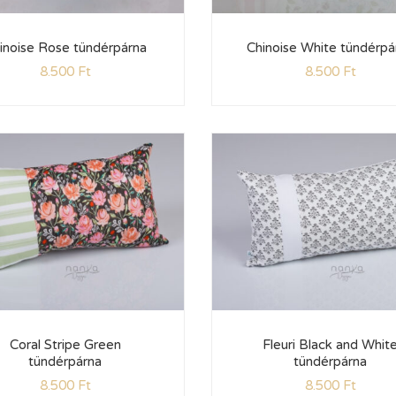
inoise Rose tündérpárna
Chinoise White tündérpá
8.500
Ft
8.500
Ft
Coral Stripe Green
Fleuri Black and Whit
tündérpárna
tündérpárna
8.500
Ft
8.500
Ft