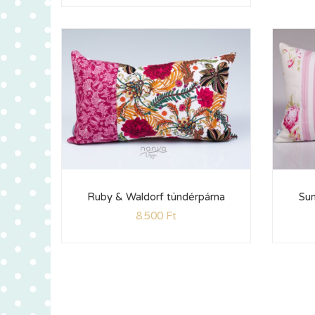
Ruby & Waldorf tündérpárna
Sun
8.500
Ft