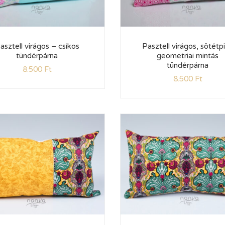
asztell virágos – csíkos
Pasztell virágos, sötétp
tündérpárna
geometriai mintás
tündérpárna
8.500
Ft
8.500
Ft