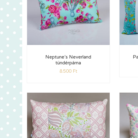
Neptune’s Neverland
Pa
tündérpárna
8.500
Ft