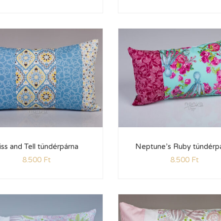
iss and Tell tündérpárna
Neptune’s Ruby tündérp
8.500
Ft
8.500
Ft