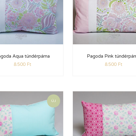
goda Aqua tündérpárna
Pagoda Pink tündérpár
8.500
Ft
8.500
Ft
ÚJ