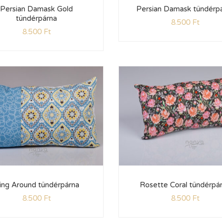
Persian Damask Gold
Persian Damask tündérp
tündérpárna
8.500
Ft
8.500
Ft
ing Around tündérpárna
Rosette Coral tündérpá
8.500
Ft
8.500
Ft