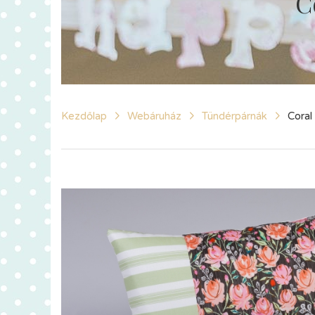
C
Kezdőlap
Webáruház
Tündérpárnák
Coral