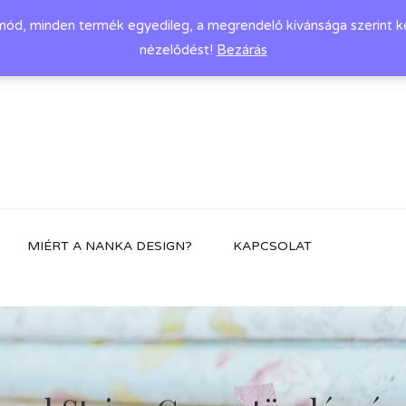
d, minden termék egyedileg, a megrendelő kívánsága szerint készü
nézelődést!
Bezárás
MIÉRT A NANKA DESIGN?
KAPCSOLAT