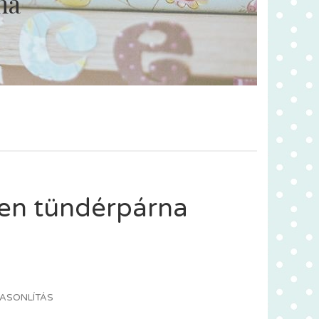
na
een tündérpárna
ASONLÍTÁS