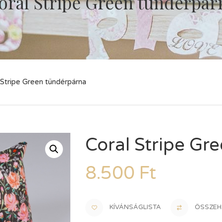
oral Stripe Green tündérpár
 Stripe Green tündérpárna
Coral Stripe Gr
8.500
Ft
KÍVÁNSÁGLISTA
ÖSSZEH