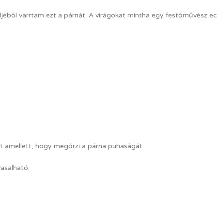
ljéből varrtam ezt a párnát. A virágokat mintha egy festőművész ec
st amellett, hogy megőrzi a párna puhaságát.
asalható.