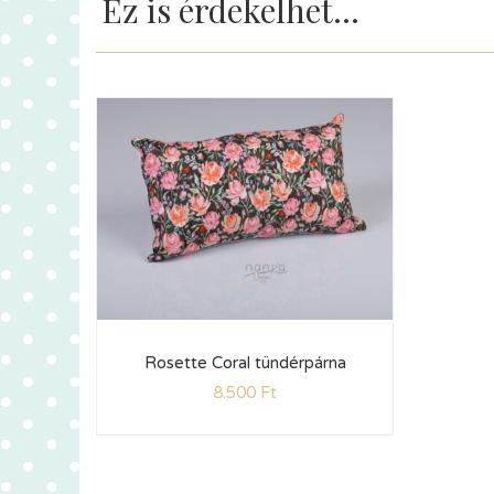
Ez is érdekelhet...
Rosette Coral tündérpárna
8.500
Ft