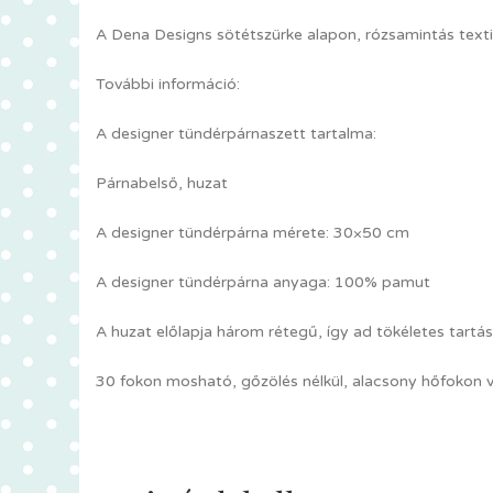
A Dena Designs sötétszürke alapon, rózsamintás texti
További információ:
A designer tündérpárnaszett tartalma:
Párnabelső, huzat
A designer tündérpárna mérete: 30×50 cm
A designer tündérpárna anyaga: 100% pamut
A huzat előlapja három rétegű, így ad tökéletes tartá
30 fokon mosható, gőzölés nélkül, alacsony hőfokon v