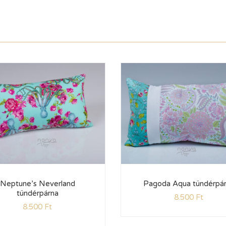
Neptune’s Neverland
Pagoda Aqua tündérpá
tündérpárna
8.500
Ft
8.500
Ft