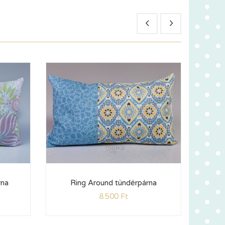
rna
Ring Around tündérpárna
Ch
8.500
Ft