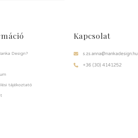
rmáció
Kapcsolat
Nanka Design?
s.zs.anna@nankadesign.hu
+36 (30) 4141252
zum
lési tájékoztató
t