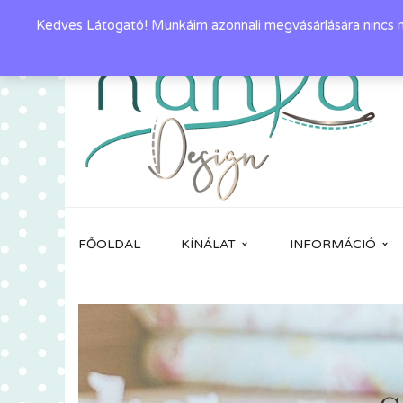
Kedves Látogató! Munkáim azonnali megvásárlására nincs mó
FŐOLDAL
KÍNÁLAT
INFORMÁCIÓ