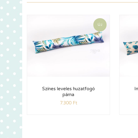
ÚJ
Színes leveles huzatfogó
I
párna
7.300
Ft