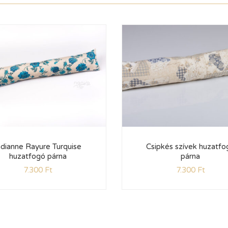
ndianne Rayure Turquise
Csipkés szívek huzatfo
huzatfogó párna
párna
7.300
Ft
7.300
Ft