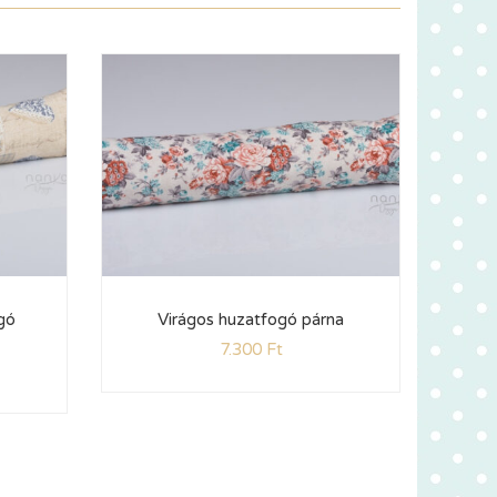
gó
Virágos huzatfogó párna
Pi
7.300
Ft