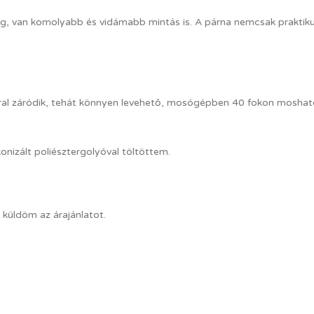
g, van komolyabb és vidámabb mintás is. A párna nemcsak praktikus c
árral záródik, tehát könnyen levehető, mosógépben 40 fokon mosha
onizált poliésztergolyóval töltöttem.
 küldöm az árajánlatot.