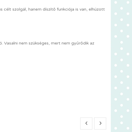
élt szolgál, hanem díszítő funkciója is van, elhúzott
tó. Vasalni nem szükséges, mert nem gyűrődik az