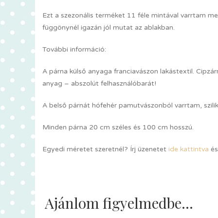
Ezt a szezonális terméket 11 féle mintával varrtam me
függönynél igazán jól mutat az ablakban.
További információ:
A párna külső anyaga franciavászon lakástextil. Cipz
anyag – abszolút felhasználóbarát!
A belső párnát hófehér pamutvászonból varrtam, szilik
Minden párna 20 cm széles és 100 cm hosszú.
Egyedi méretet szeretnél? Írj üzenetet
ide kattintva
és
Ajánlom figyelmedbe...