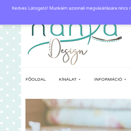
Kedves Látogató! Munkáim azonnali megvásárlására nincs mó
FŐOLDAL
KÍNÁLAT
INFORMÁCIÓ