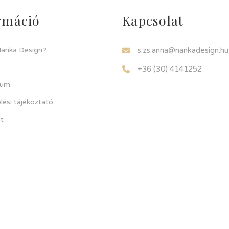
rmáció
Kapcsolat
Nanka Design?
s.zs.anna@nankadesign.hu
+36 (30) 4141252
zum
lési tájékoztató
t