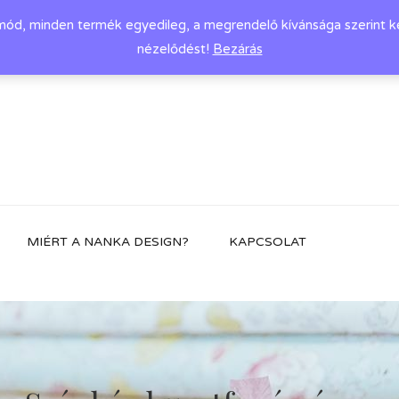
d, minden termék egyedileg, a megrendelő kívánsága szerint készü
nézelődést!
Bezárás
MIÉRT A NANKA DESIGN?
KAPCSOLAT