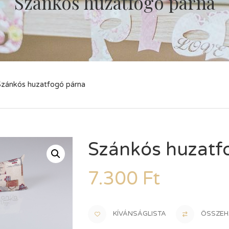
Szánkós huzatfogó párna
Szánkós huzatfogó párna
Szánkós huzatf
7.300
Ft
KÍVÁNSÁGLISTA
ÖSSZEH