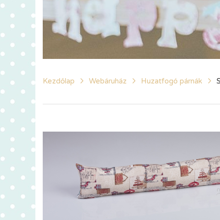
Kezdőlap
Webáruház
Huzatfogó párnák