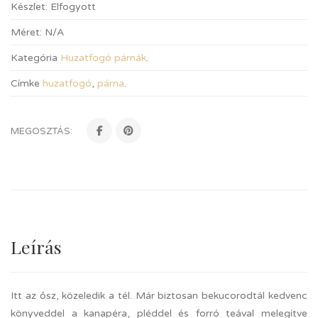
Készlet:
Elfogyott
Méret:
N/A
Kategória
Huzatfogó párnák
.
Címke
huzatfogó
,
párna
.
MEGOSZTÁS:
Leírás
Itt az ősz, közeledik a tél. Már biztosan bekucorodtál kedvenc
könyveddel a kanapéra, pléddel és forró teával melegítve