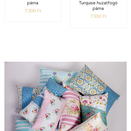
párna
Turquise huzatfogó
párna
7.300
Ft
7.300
Ft