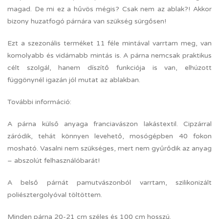
magad. De mi ez a hűvös mégis? Csak nem az ablak?! Akkor
bizony huzatfogó párnára van szükség sürgősen!
Ezt a szezonális terméket 11 féle mintával varrtam meg, van
komolyabb és vidámabb mintás is. A párna nemcsak praktikus
célt szolgál, hanem díszítő funkciója is van, elhúzott
függönynél igazán jól mutat az ablakban.
További információ:
A párna külső anyaga franciavászon lakástextil. Cipzárral
záródik, tehát könnyen levehető, mosógépben 40 fokon
mosható. Vasalni nem szükséges, mert nem gyűrődik az anyag
– abszolút felhasználóbarát!
A belső párnát pamutvászonból varrtam, szilikonizált
poliésztergolyóval töltöttem.
Minden párna 20-21 cm széles és 100 cm hosszú.