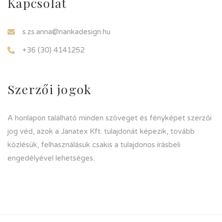
Kapcsolat
s.zs.anna@nankadesign.hu
+36 (30) 4141252
Szerzői jogok
A honlapon található minden szöveget és fényképet szerzői
jog véd, azok a Janatex Kft. tulajdonát képezik, tovább
közlésük, felhasználásuk csakis a tulajdonos írásbeli
engedélyével lehetséges.