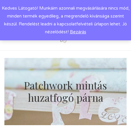
Kedves Látogató! Munkáim azonnali megvásárlására nincs mód,
minden termék egyedileg, a megrendelő kívánsága szerint
készül. Rendelést leadni a kapcsolatfelvételi űrlapon lehet. Jó
nézelődést!
Bezárás
Patchwork mintás
huzatfogó párna