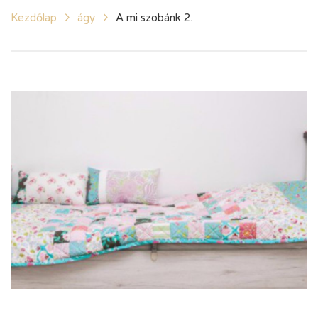
Kezdőlap
ágy
A mi szobánk 2.