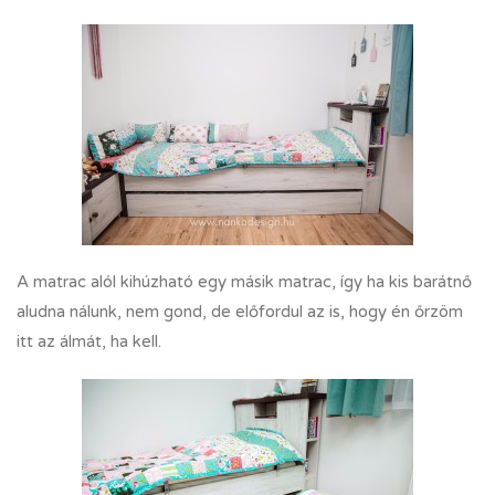
A matrac alól kihúzható egy másik matrac, így ha kis barátnő
aludna nálunk, nem gond, de előfordul az is, hogy én őrzöm
itt az álmát, ha kell.