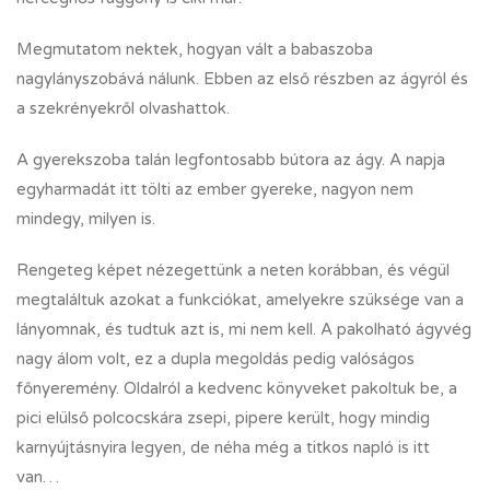
Megmutatom nektek, hogyan vált a babaszoba
nagylányszobává nálunk. Ebben az első részben az ágyról és
a szekrényekről olvashattok.
A gyerekszoba talán legfontosabb bútora az ágy. A napja
egyharmadát itt tölti az ember gyereke, nagyon nem
mindegy, milyen is.
Rengeteg képet nézegettünk a neten korábban, és végül
megtaláltuk azokat a funkciókat, amelyekre szüksége van a
lányomnak, és tudtuk azt is, mi nem kell. A pakolható ágyvég
nagy álom volt, ez a dupla megoldás pedig valóságos
főnyeremény. Oldalról a kedvenc könyveket pakoltuk be, a
pici elülső polcocskára zsepi, pipere került, hogy mindig
karnyújtásnyira legyen, de néha még a titkos napló is itt
van…