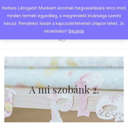
Kedves Látogató! Munkáim azonnali megvásárlására nincs mód,
minden termék egyedileg, a megrendelő kívánsága szerint
készül. Rendelést leadni a kapcsolatfelvételi űrlapon lehet. Jó
nézelődést!
Bezárás
A mi szobánk 2.