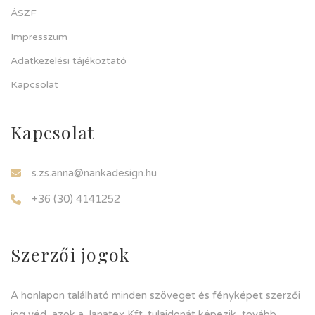
ÁSZF
Impresszum
Adatkezelési tájékoztató
Kapcsolat
Kapcsolat
s.zs.anna@nankadesign.hu
+36 (30) 4141252
Szerzői jogok
A honlapon található minden szöveget és fényképet szerzői
jog véd, azok a Janatex Kft. tulajdonát képezik, tovább