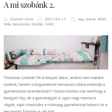
A mi szobánk 2.
Zsanett Anna
2017-05-17
ágy
,
barna
,
fehér
,
láda
,
lányszoba
,
tárolás
,
türkiz
Tinédzser születik! Mi a helyzet akkor, amikor nem babánk
születik, hanem a kisgyerekünk kamasszá válása indokolja a
gyerekszoba átrendezését? Hiszen kinőtte már nemhogy a
kiságyat rég, de a gyerekágyát is, igazi nagy matracra
vágyik, saját íróasztalra a műanyag gyerekasztal helyett és a
hercegnős függöny is ciki már.