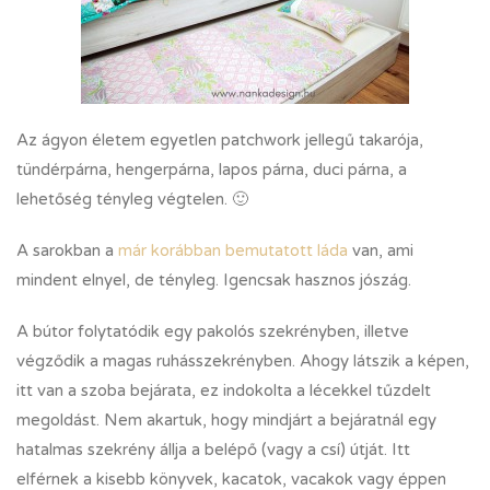
Az ágyon életem egyetlen patchwork jellegű takarója,
tündérpárna, hengerpárna, lapos párna, duci párna, a
lehetőség tényleg végtelen. 🙂
A sarokban a
már korábban bemutatott láda
van, ami
mindent elnyel, de tényleg. Igencsak hasznos jószág.
A bútor folytatódik egy pakolós szekrényben, illetve
végződik a magas ruhásszekrényben. Ahogy látszik a képen,
itt van a szoba bejárata, ez indokolta a lécekkel tűzdelt
megoldást. Nem akartuk, hogy mindjárt a bejáratnál egy
hatalmas szekrény állja a belépő (vagy a csí) útját. Itt
elférnek a kisebb könyvek, kacatok, vacakok vagy éppen