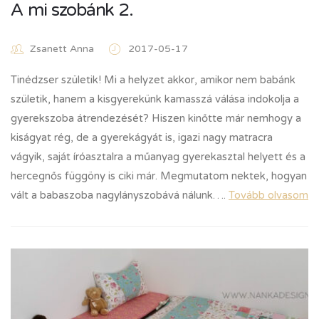
A mi szobánk 2.
Zsanett Anna
2017-05-17
Tinédzser születik! Mi a helyzet akkor, amikor nem babánk
születik, hanem a kisgyerekünk kamasszá válása indokolja a
gyerekszoba átrendezését? Hiszen kinőtte már nemhogy a
kiságyat rég, de a gyerekágyát is, igazi nagy matracra
vágyik, saját íróasztalra a műanyag gyerekasztal helyett és a
hercegnős függöny is ciki már. Megmutatom nektek, hogyan
vált a babaszoba nagylányszobává nálunk….
Tovább olvasom