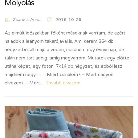
Molyolás
Zsanett Anna
2016-10-26
Az elmúlt időszakban főként másoknak varrtam, de azért
haladok a leányom takarójával is. Ami kérem 364 db
négyzetből áll majd a végén, majdnem egy évnyi nap, de
talán nem tart addig, amíg megvarrom. Mutatok egy előtte-
utána képet, egy fotón. 7×14 db négyzet, és ebből lesz
majdnem négy……. Miért csinálom? – Mert nagyon
élvezem. – Mert…
Tovább olvasom