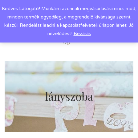
Kedves Látogató! Munkáim azonnali megvásárlására nincs mód,
minden termék egyedileg, a megrendelő kívánsága szerint
készül. Rendelést leadni a kapcsolatfelvételi űrlapon lehet. Jó
nézelődést!
Bezárás
lányszoba