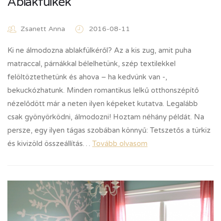
Ablakfülkék
Zsanett Anna
2016-08-11
Ki ne álmodozna ablakfülkéről? Az a kis zug, amit puha
matraccal, párnákkal bélelhetünk, szép textilekkel
felöltöztethetünk és ahova – ha kedvünk van -,
bekuckózhatunk. Minden romantikus lelkű otthonszépítő
nézelődött már a neten ilyen képeket kutatva. Legalább
csak gyönyörködni, álmodozni! Hoztam néhány példát. Na
persze, egy ilyen tágas szobában könnyű: Tetszetős a türkiz
és kivizöld összeállítás…
Tovább olvasom