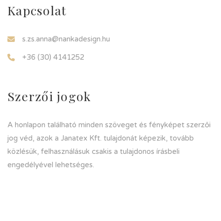
Kapcsolat
s.zs.anna@nankadesign.hu
+36 (30) 4141252
Szerzői jogok
A honlapon található minden szöveget és fényképet szerzői
jog véd, azok a Janatex Kft. tulajdonát képezik, tovább
közlésük, felhasználásuk csakis a tulajdonos írásbeli
engedélyével lehetséges.