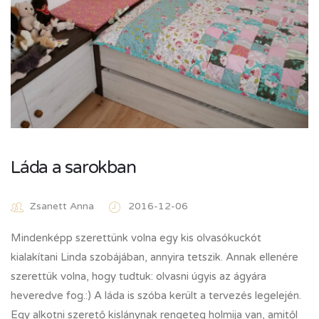
Láda a sarokban
Zsanett Anna
2016-12-06
Mindenképp szerettünk volna egy kis olvasókuckót
kialakítani Linda szobájában, annyira tetszik. Annak ellenére
szerettük volna, hogy tudtuk: olvasni úgyis az ágyára
heveredve fog.:) A láda is szóba került a tervezés legelején.
Egy alkotni szerető kislánynak rengeteg holmija van, amitől